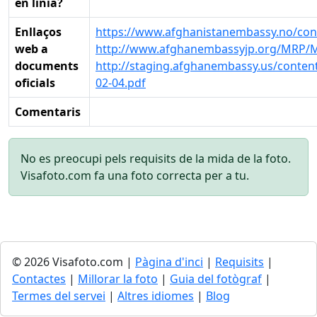
en línia?
Enllaços
https://www.afghanistanembassy.no/cons
web a
http://www.afghanembassyjp.org/MRP/M
documents
http://staging.afghanembassy.us/conte
oficials
02-04.pdf
Comentaris
No es preocupi pels requisits de la mida de la foto.
Visafoto.com fa una foto correcta per a tu.
© 2026 Visafoto.com |
Pàgina d'inci
|
Requisits
|
Contactes
|
Millorar la foto
|
Guia del fotògraf
|
Termes del servei
|
Altres idiomes
|
Blog