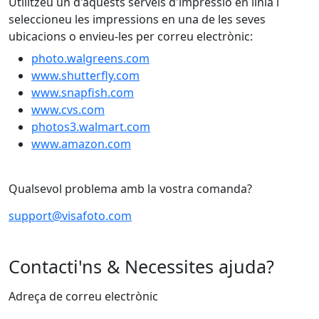
Utilitzeu un d'aquests serveis d'impressió en línia i
seleccioneu les impressions en una de les seves
ubicacions o envieu-les per correu electrònic:
photo.walgreens.com
www.shutterfly.com
www.snapfish.com
www.cvs.com
photos3.walmart.com
www.amazon.com
Qualsevol problema amb la vostra comanda?
support@visafoto.com
Contacti'ns & Necessites ajuda?
Adreça de correu electrònic