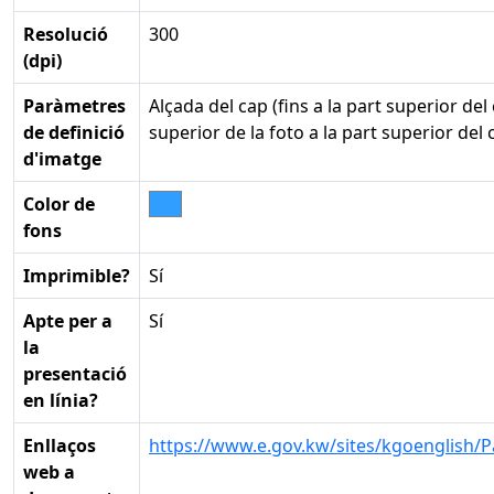
Resolució
300
(dpi)
Paràmetres
Alçada del cap (fins a la part superior del
de definició
superior de la foto a la part superior del
d'imatge
Color de
fons
Imprimible?
Sí
Apte per a
Sí
la
presentació
en línia?
Enllaços
https://www.e.gov.kw/sites/kgoenglish/P
web a