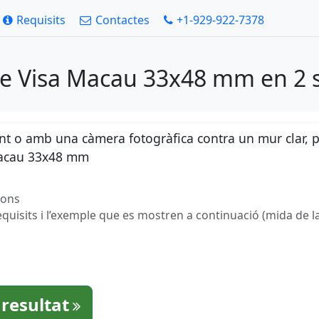
Requisits
Contactes
+1-929-922-7378
de Visa Macau 33x48 mm en 2 
ent o amb una càmera fotogràfica contra un mur clar, 
 Macau 33x48 mm
gons
equisits i l’exemple que es mostren a continuació (mida de la
 resultat