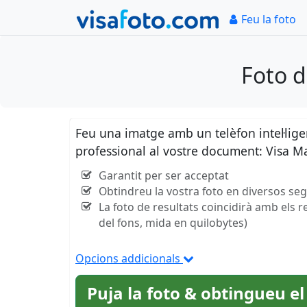
Feu la foto
Foto 
Feu una imatge amb un telèfon intel·lig
professional al vostre document: Visa
Garantit per ser acceptat
Obtindreu la vostra foto en diversos se
La foto de resultats coincidirà amb els r
del fons, mida en quilobytes)
Opcions addicionals
Puja la foto & obtingueu el