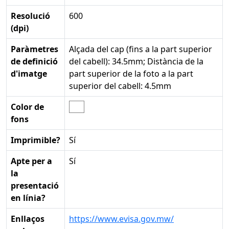
Resolució
600
(dpi)
Paràmetres
Alçada del cap (fins a la part superior
de definició
del cabell): 34.5mm; Distància de la
d'imatge
part superior de la foto a la part
superior del cabell: 4.5mm
Color de
fons
Imprimible?
Sí
Apte per a
Sí
la
presentació
en línia?
Enllaços
https://www.evisa.gov.mw/