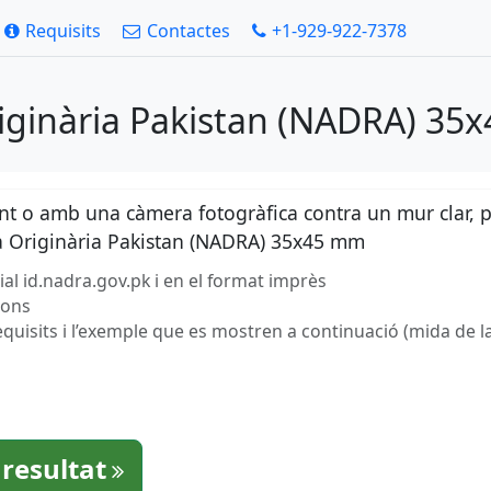
Requisits
Contactes
+1-929-922-7378
riginària Pakistan (NADRA) 35
ent o amb una càmera fotogràfica contra un mur clar, 
ta Originària Pakistan (NADRA) 35x45 mm
cial id.nadra.gov.pk i en el format imprès
gons
equisits i l’exemple que es mostren a continuació (mida de la
 resultat