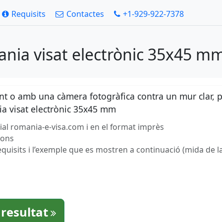
Requisits
Contactes
+1-929-922-7378
nia visat electrònic 35x45 m
ent o amb una càmera fotogràfica contra un mur clar, 
a visat electrònic 35x45 mm
cial romania-e-visa.com i en el format imprès
gons
equisits i l’exemple que es mostren a continuació (mida de la
 resultat