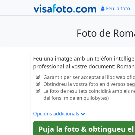
Feu la foto
Foto de Roma
Feu una imatge amb un telèfon intel·lig
professional al vostre document: Romani
Garantit per ser acceptat al lloc web ofi
Obtindreu la vostra foto en diversos se
La foto de resultats coincidirà amb els r
del fons, mida en quilobytes)
Opcions addicionals
Puja la foto & obtingueu el