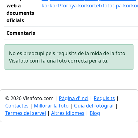
web a
korkort/fornya-korkortet/fotot-pa-korkor
documents
oficials
Comentaris
No es preocupi pels requisits de la mida de la foto.
Visafoto.com fa una foto correcta per a tu.
© 2026 Visafoto.com |
Pàgina d'inci
|
Requisits
|
Contactes
|
Millorar la foto
|
Guia del fotògraf
|
Termes del servei
|
Altres idiomes
|
Blog