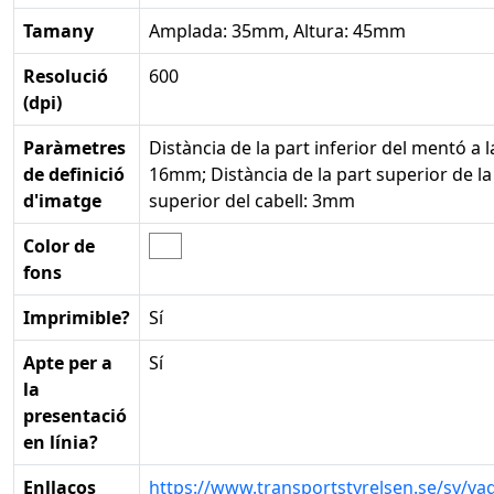
Tamany
Amplada: 35mm, Altura: 45mm
Resolució
600
(dpi)
Paràmetres
Distància de la part inferior del mentó a la 
de definició
16mm; Distància de la part superior de la 
d'imatge
superior del cabell: 3mm
Color de
fons
Imprimible?
Sí
Apte per a
Sí
la
presentació
en línia?
Enllaços
https://www.transportstyrelsen.se/sv/vag